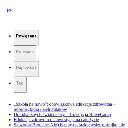
jcs
Powiązane
Polecane
Najnowsze
Tagi
„Szkoła na nowo”: obowiązkowa edukacja zdrowotna –
reforma, która dzieli Polaków
Do odważnych świat należy – 15. edycja BraveCamp
Edukacja zdrowotna – inwestycja na całe życie
Sławomir Broniarz: Nie chcemy na razie myśleć o strajku, ale