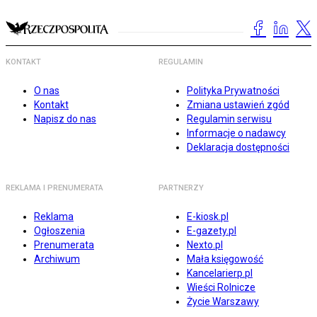
KONTAKT
REGULAMIN
O nas
Polityka Prywatności
Kontakt
Zmiana ustawień zgód
Napisz do nas
Regulamin serwisu
Informacje o nadawcy
Deklaracja dostępności
REKLAMA I PRENUMERATA
PARTNERZY
Reklama
E-kiosk.pl
Ogłoszenia
E-gazety.pl
Prenumerata
Nexto.pl
Archiwum
Mała księgowość
Kancelarierp.pl
Wieści Rolnicze
Życie Warszawy