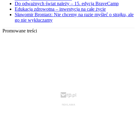
Do odważnych świat należy – 15. edycja BraveCamp
Edukacja zdrowotna – inwestycja na całe życie
Sławomir Broniarz: Nie chcemy na razie myśleć o strajku, ale
go nie wykluczamy
Promowane treści