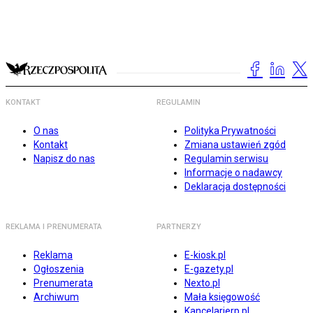
KONTAKT
REGULAMIN
O nas
Polityka Prywatności
Kontakt
Zmiana ustawień zgód
Napisz do nas
Regulamin serwisu
Informacje o nadawcy
Deklaracja dostępności
REKLAMA I PRENUMERATA
PARTNERZY
Reklama
E-kiosk.pl
Ogłoszenia
E-gazety.pl
Prenumerata
Nexto.pl
Archiwum
Mała księgowość
Kancelarierp.pl