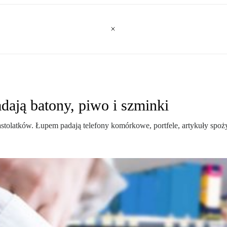
dają batony, piwo i szminki
tolatków. Łupem padają telefony komórkowe, portfele, artykuły spożyw