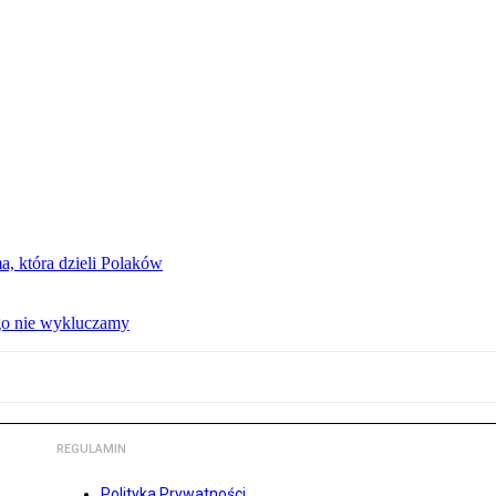
, która dzieli Polaków
 go nie wykluczamy
REGULAMIN
Polityka Prywatności