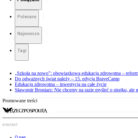
Polecane
Najnowsze
Tagi
„Szkoła na nowo”: obowiązkowa edukacja zdrowotna – reforma
Do odważnych świat należy – 15. edycja BraveCamp
Edukacja zdrowotna – inwestycja na całe życie
Sławomir Broniarz: Nie chcemy na razie myśleć o strajku, ale
Promowane treści
KONTAKT
O nas