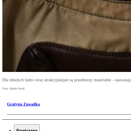
Dla młodych ludzi coraz atrakcyjniejsze są przedmioty materialne - zauważają
Foto: Adobe Stock
Grażyna Zawadka
Powiązane