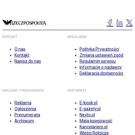
KONTAKT
REGULAMIN
O nas
Polityka Prywatności
Kontakt
Zmiana ustawień zgód
Napisz do nas
Regulamin serwisu
Informacje o nadawcy
Deklaracja dostępności
REKLAMA I PRENUMERATA
PARTNERZY
Reklama
E-kiosk.pl
Ogłoszenia
E-gazety.pl
Prenumerata
Nexto.pl
Archiwum
Mała księgowość
Kancelarierp.pl
Wieści Rolnicze