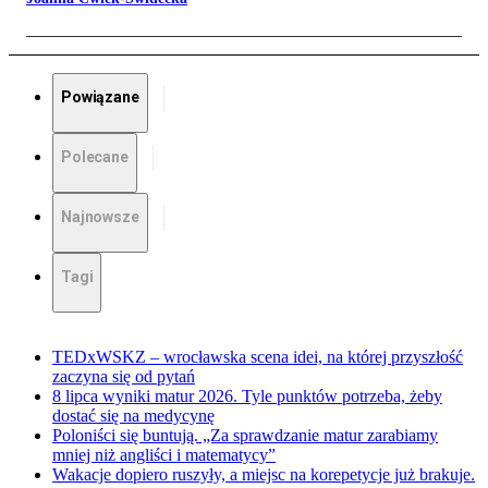
Powiązane
Polecane
Najnowsze
Tagi
TEDxWSKZ – wrocławska scena idei, na której przyszłość
zaczyna się od pytań
8 lipca wyniki matur 2026. Tyle punktów potrzeba, żeby
dostać się na medycynę
Poloniści się buntują. „Za sprawdzanie matur zarabiamy
mniej niż angliści i matematycy”
Wakacje dopiero ruszyły, a miejsc na korepetycje już brakuje.