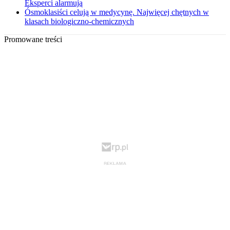
Eksperci alarmują
Ósmoklasiści celują w medycynę. Najwięcej chętnych w
klasach biologiczno-chemicznych
Promowane treści