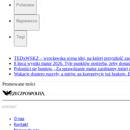
Polecane
Najnowsze
Tagi
TEDxWSKZ – wrocławska scena idei, na której przyszłość zac
8 lipca wyniki matur 2026. Tyle punktów potrzeba, żeby dosta
Poloniści się buntują. „Za sprawdzanie matur zarabiamy mniej 
Wakacje dopiero ruszyły, a miejsc na korepetycje już brakuje. 
Promowane treści
KONTAKT
O nas
Kontakt