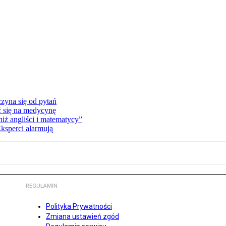
zyna się od pytań
ć się na medycynę
niż angliści i matematycy”
Eksperci alarmują
REGULAMIN
Polityka Prywatności
Zmiana ustawień zgód