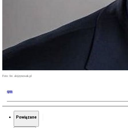
Foto: fot. alojzynowak.pl
qm
Powiązane