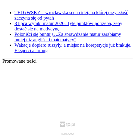
TEDxWSKZ – wrocławska scena idei, na której przyszłość
zaczyna się od pytań
8 lipca wyniki matur 2026. Tyle punktów potrzeba, żeby
dostać się na medycynę
Poloniści się buntują. „Za sprawdzanie matur zarabiamy
mniej niż angliści i matematycy”
Wakacje dopiero ruszyły, a miejsc na korepetycje już brakuje.
Eksperci alarmują
Promowane treści