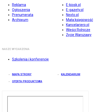
Reklama
E-kiosk.pl
Ogłoszenia
E-gazety.pl
Prenumerata
Nexto.pl
Archiwum
Mała księgowość
Kancelarierp.pl
Wieści Rolnicze
Życie Warszawy
NASZE WYDARZENIA
Szkolenia i konferencje
MAPA STRONY
KALENDARIUM
OFERTA PRODUKTOWA