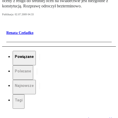
oceny z religii do średniej ocen na świadectwie jest niezgodne z
konstytucją. Rozprawę odroczył bezterminowo.
Publikacja:
02.07.2009 04:33
Renata Czeladko
Powiązane
Polecane
Najnowsze
Tagi