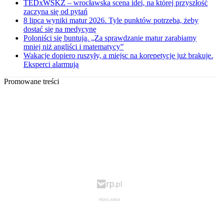
TEDxWSKZ – wrocławska scena idei, na której przyszłość
zaczyna się od pytań
8 lipca wyniki matur 2026. Tyle punktów potrzeba, żeby
dostać się na medycynę
Poloniści się buntują. „Za sprawdzanie matur zarabiamy
mniej niż angliści i matematycy”
Wakacje dopiero ruszyły, a miejsc na korepetycje już brakuje.
Eksperci alarmują
Promowane treści