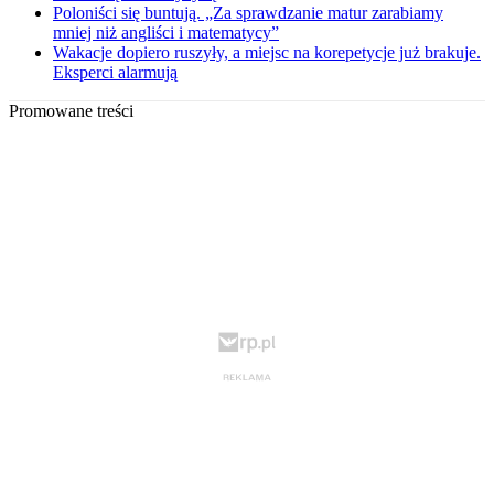
Poloniści się buntują. „Za sprawdzanie matur zarabiamy
mniej niż angliści i matematycy”
Wakacje dopiero ruszyły, a miejsc na korepetycje już brakuje.
Eksperci alarmują
Promowane treści