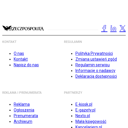
KONTAKT
REGULAMIN
O nas
Polityka Prywatności
Kontakt
Zmiana ustawień zgód
Napisz do nas
Regulamin serwisu
Informacje o nadawcy
Deklaracja dostępności
REKLAMA I PRENUMERATA
PARTNERZY
Reklama
E-kiosk.pl
Ogłoszenia
E-gazety.pl
Prenumerata
Nexto.pl
Archiwum
Mała księgowość
Kancelarierp.pl