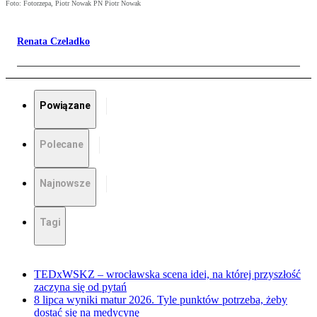
Foto: Fotorzepa, Piotr Nowak PN Piotr Nowak
Renata Czeladko
Powiązane
Polecane
Najnowsze
Tagi
TEDxWSKZ – wrocławska scena idei, na której przyszłość
zaczyna się od pytań
8 lipca wyniki matur 2026. Tyle punktów potrzeba, żeby
dostać się na medycynę