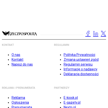
KONTAKT
REGULAMIN
O nas
Polityka Prywatności
Kontakt
Zmiana ustawień zgód
Napisz do nas
Regulamin serwisu
Informacje o nadawcy
Deklaracja dostępności
REKLAMA I PRENUMERATA
PARTNERZY
Reklama
E-kiosk.pl
Ogłoszenia
E-gazety.pl
Prenumerata
Nexto.pl