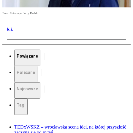
Foto: Fotorzepa/ Jerzy Dudek
k.i.
Powiązane
Polecane
Najnowsze
Tagi
TEDxWSKZ – wrocławska scena idei, na której przyszłość
zaczyna się od pytań