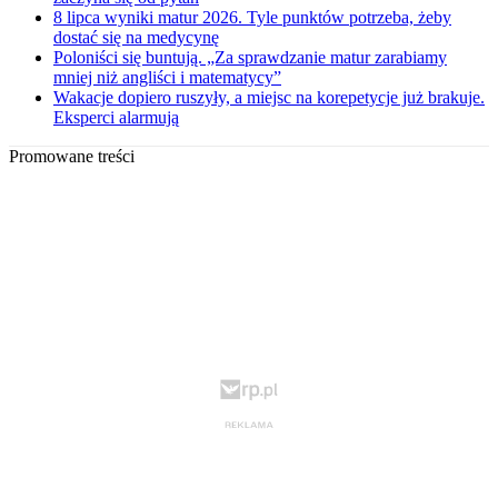
8 lipca wyniki matur 2026. Tyle punktów potrzeba, żeby
dostać się na medycynę
Poloniści się buntują. „Za sprawdzanie matur zarabiamy
mniej niż angliści i matematycy”
Wakacje dopiero ruszyły, a miejsc na korepetycje już brakuje.
Eksperci alarmują
Promowane treści