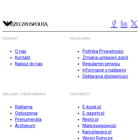
KONTAKT
REGULAMIN
O nas
Polityka Prywatności
Kontakt
Zmiana ustawień zgód
Napisz do nas
Regulamin serwisu
Informacje o nadawcy
Deklaracja dostępności
REKLAMA I PRENUMERATA
PARTNERZY
Reklama
E-kiosk.pl
Ogłoszenia
E-gazety.pl
Prenumerata
Nexto.pl
Archiwum
Mała księgowość
Kancelarierp.pl
Wieści Rolnicze