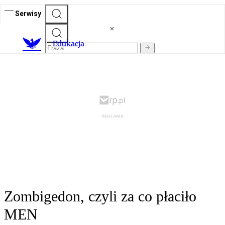
Serwisy
E
dukacja
Zombigedon, czyli za co płaciło
MEN