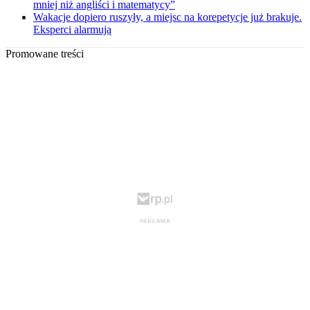
mniej niż angliści i matematycy”
Wakacje dopiero ruszyły, a miejsc na korepetycje już brakuje.
Eksperci alarmują
Promowane treści