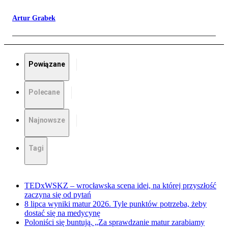
Artur Grabek
Powiązane
Polecane
Najnowsze
Tagi
TEDxWSKZ – wrocławska scena idei, na której przyszłość
zaczyna się od pytań
8 lipca wyniki matur 2026. Tyle punktów potrzeba, żeby
dostać się na medycynę
Poloniści się buntują. „Za sprawdzanie matur zarabiamy