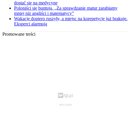
dostać się na medycynę
Poloniści się buntują. „Za sprawdzanie matur zarabiamy
mniej niż angliści i matematycy”
Wakacje dopiero ruszyły, a miejsc na korepetycje już brakuje.
Eksperci alarmują
Promowane treści