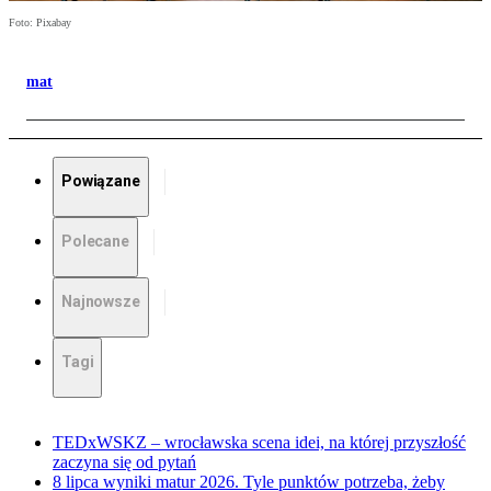
Foto: Pixabay
mat
Powiązane
Polecane
Najnowsze
Tagi
TEDxWSKZ – wrocławska scena idei, na której przyszłość
zaczyna się od pytań
8 lipca wyniki matur 2026. Tyle punktów potrzeba, żeby