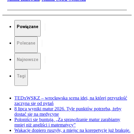
Powiązane
Polecane
Najnowsze
Tagi
TEDxWSKZ – wrocławska scena idei, na której przyszłość
zaczyna się od pytań
8 lipca wyniki matur 2026. Tyle punktów potrzeba, żeby
dostać się na medycynę
Poloniści się buntują. „Za sprawdzanie matur zarabiamy
mniej niż angliści i matematycy”
Wakacje dopiero ruszyły, a miejsc na korepetycje już brakuje.