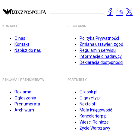
KONTAKT
REGULAMIN
O nas
Polityka Prywatności
Kontakt
Zmiana ustawień zgód
Napisz do nas
Regulamin serwisu
Informacje o nadawcy
Deklaracja dostępności
REKLAMA I PRENUMERATA
PARTNERZY
Reklama
E-kiosk.pl
Ogłoszenia
E-gazety.pl
Prenumerata
Nexto.pl
Archiwum
Mała księgowość
Kancelarierp.pl
Wieści Rolnicze
Życie Warszawy