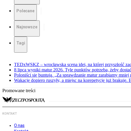
Polecane
Najnowsze
Tagi
TEDxWSKZ – wrocławska scena idei, na której przyszłość zac
8 lipca wyniki matur 2026. Tyle punktów potrzeba, żeby dosta
Poloniści się buntują. „Za sprawdzanie matur zarabiamy mniej 
Wakacje dopiero ruszyły, a miejsc na korepetycje już brakuje. 
Promowane treści
KONTAKT
O nas