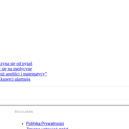
zyna się od pytań
ć się na medycynę
niż angliści i matematycy”
Eksperci alarmują
REGULAMIN
Polityka Prywatności