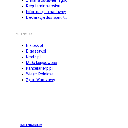
Zmiana ustawień zgód
Regulamin serwisu
Informacje o nadawcy
Deklaracja dostępności
PARTNERZY
E-kiosk.pl
E-gazety.pl
Nexto.pl
Mała księgowość
Kancelarierp.pl
Wieści Rolnicze
Życie Warszawy
KALENDARIUM