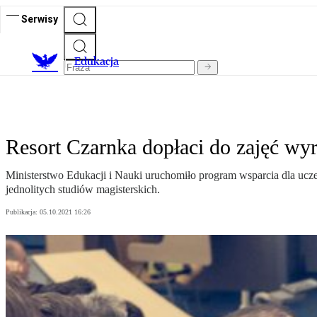
Serwisy
E
dukacja
Resort Czarnka dopłaci do zajęć w
Ministerstwo Edukacji i Nauki uruchomiło program wsparcia dla ucze
jednolitych studiów magisterskich.
Publikacja:
05.10.2021 16:26