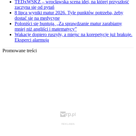
TEDxWSKZ – wrocławska scena idei, na której przyszłość
zaczyna się od pytań
8 lipca wyniki matur 2026. Tyle punktów potrzeba, żeby
dostać się na medycynę
Poloniści się buntują. „Za sprawdzanie matur zarabiamy
mniej niż angliści i matematycy”
Wakacje dopiero ruszyły, a miejsc na korepetycje już brakuje.
Eksperci alarmują
Promowane treści