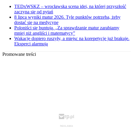
TEDxWSKZ – wrocławska scena idei, na której przyszłość
zaczyna się od pytań
8 lipca wyniki matur 2026. Tyle punktów potrzeba, żeby
dostać się na medycynę
Poloniści się buntują. „Za sprawdzanie matur zarabiamy
mniej niż angliści i matematycy”
Wakacje dopiero ruszyły, a miejsc na korepetycje już brakuje.
Eksperci alarmują
Promowane treści