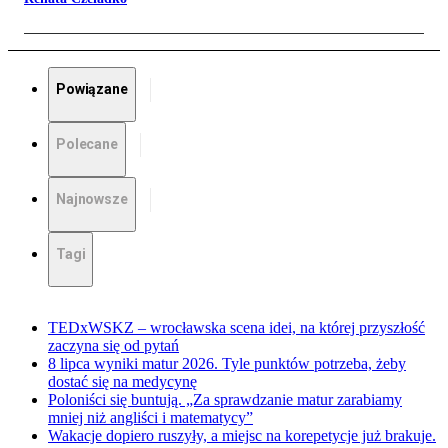
Powiązane
Polecane
Najnowsze
Tagi
TEDxWSKZ – wrocławska scena idei, na której przyszłość
zaczyna się od pytań
8 lipca wyniki matur 2026. Tyle punktów potrzeba, żeby
dostać się na medycynę
Poloniści się buntują. „Za sprawdzanie matur zarabiamy
mniej niż angliści i matematycy”
Wakacje dopiero ruszyły, a miejsc na korepetycje już brakuje.