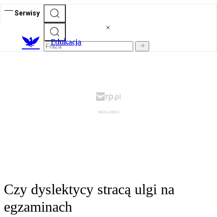
Serwisy
E
dukacja
Czy dyslektycy stracą ulgi na
egzaminach