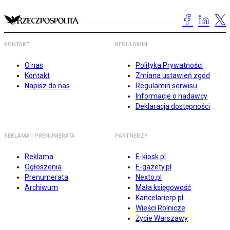
KONTAKT
REGULAMIN
O nas
Polityka Prywatności
Kontakt
Zmiana ustawień zgód
Napisz do nas
Regulamin serwisu
Informacje o nadawcy
Deklaracja dostępności
REKLAMA I PRENUMERATA
PARTNERZY
Reklama
E-kiosk.pl
Ogłoszenia
E-gazety.pl
Prenumerata
Nexto.pl
Archiwum
Mała księgowość
Kancelarierp.pl
Wieści Rolnicze
Życie Warszawy