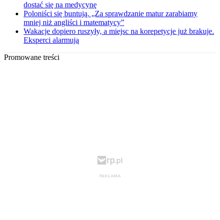
dostać się na medycynę
Poloniści się buntują. „Za sprawdzanie matur zarabiamy
mniej niż angliści i matematycy”
Wakacje dopiero ruszyły, a miejsc na korepetycje już brakuje.
Eksperci alarmują
Promowane treści