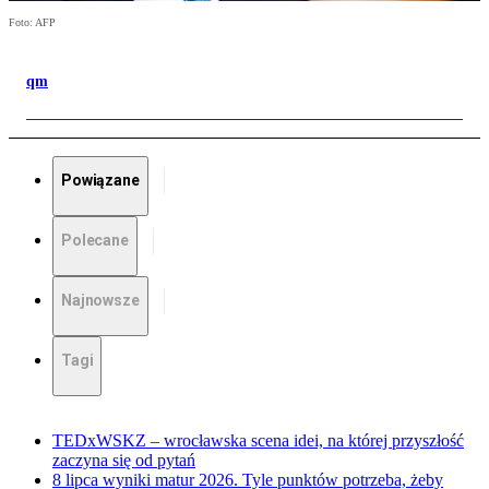
Foto: AFP
qm
Powiązane
Polecane
Najnowsze
Tagi
TEDxWSKZ – wrocławska scena idei, na której przyszłość
zaczyna się od pytań
8 lipca wyniki matur 2026. Tyle punktów potrzeba, żeby