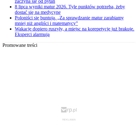
zaczyna się od pytań
8 lipca wyniki matur 2026. Tyle punktów potrzeba, żeby
dostać się na medycynę
Poloniści się buntują. „Za sprawdzanie matur zarabiamy
mniej niż angliści i matematycy”
Wakacje dopiero ruszyły, a miejsc na korepetycje już brakuje.
Eksperci alarmują
Promowane treści