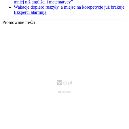
mniej niż angliści i matematycy”
Wakacje dopiero ruszyły, a miejsc na korepetycje już brakuje.
Eksperci alarmują
Promowane treści