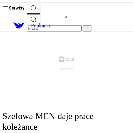
Serwisy
E
dukacja
Szefowa MEN daje prace
koleżance