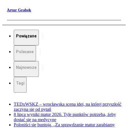
Artur Grabek
Powiązane
Polecane
Najnowsze
Tagi
TEDxWSKZ – wrocławska scena idei, na której przyszłość
zaczyna się od pytań
8 lipca wyniki matur 2026. Tyle punktów potrzeba, żeby
dostać się na medycynę
Poloniści się buntują. „Za sprawdzanie matur zarabiamy