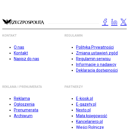
KONTAKT
REGULAMIN
O nas
Polityka Prywatności
Kontakt
Zmiana ustawień zgód
Napisz do nas
Regulamin serwisu
Informacje o nadawcy
Deklaracja dostępności
REKLAMA I PRENUMERATA
PARTNERZY
Reklama
E-kiosk.pl
Ogłoszenia
E-gazety.pl
Prenumerata
Nexto.pl
Archiwum
Mała księgowość
Kancelarierp.pl
Wieści Rolnicze