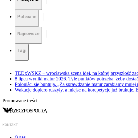
Polecane
Najnowsze
Tagi
TEDxWSKZ – wrocławska scena idei, na której przyszłość zac
8 lipca wyniki matur 2026. Tyle punktów potrzeba, żeby dosta
Poloniści się buntują. „Za sprawdzanie matur zarabiamy mniej 
Wakacje dopiero ruszyły, a miejsc na korepetycje już brakuje. 
Promowane treści
KONTAKT
O nas