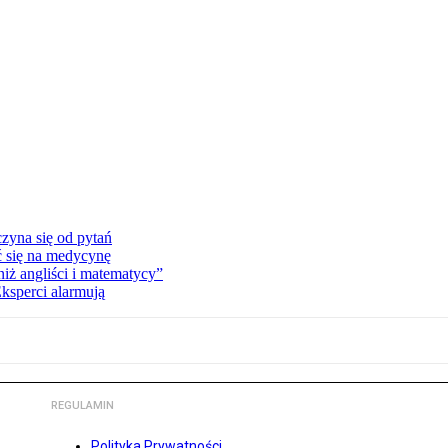
zyna się od pytań
ć się na medycynę
niż angliści i matematycy”
Eksperci alarmują
REGULAMIN
Polityka Prywatności