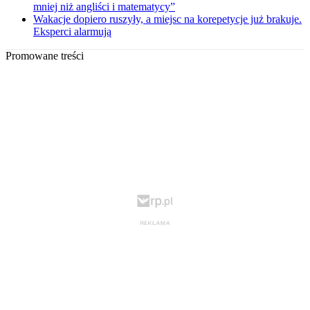
mniej niż angliści i matematycy”
Wakacje dopiero ruszyły, a miejsc na korepetycje już brakuje.
Eksperci alarmują
Promowane treści