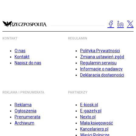
KONTAKT
REGULAMIN
O nas
Polityka Prywatności
Kontakt
Zmiana ustawień zgód
Napisz do nas
Regulamin serwisu
Informacje o nadawcy
Deklaracja dostępności
REKLAMA I PRENUMERATA
PARTNERZY
Reklama
E-kiosk.pl
Ogłoszenia
E-gazety.pl
Prenumerata
Nexto.pl
Archiwum
Mała księgowość
Kancelarierp.pl
Wieści Rolnicze