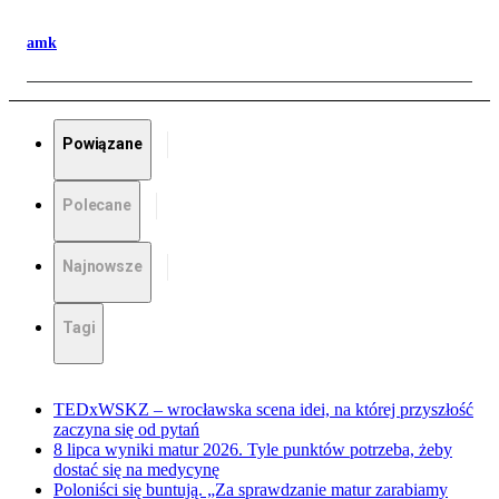
amk
Powiązane
Polecane
Najnowsze
Tagi
TEDxWSKZ – wrocławska scena idei, na której przyszłość
zaczyna się od pytań
8 lipca wyniki matur 2026. Tyle punktów potrzeba, żeby
dostać się na medycynę
Poloniści się buntują. „Za sprawdzanie matur zarabiamy