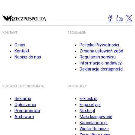
KONTAKT
REGULAMIN
O nas
Polityka Prywatności
Kontakt
Zmiana ustawień zgód
Napisz do nas
Regulamin serwisu
Informacje o nadawcy
Deklaracja dostępności
REKLAMA I PRENUMERATA
PARTNERZY
Reklama
E-kiosk.pl
Ogłoszenia
E-gazety.pl
Prenumerata
Nexto.pl
Archiwum
Mała księgowość
Kancelarierp.pl
Wieści Rolnicze
Życie Warszawy