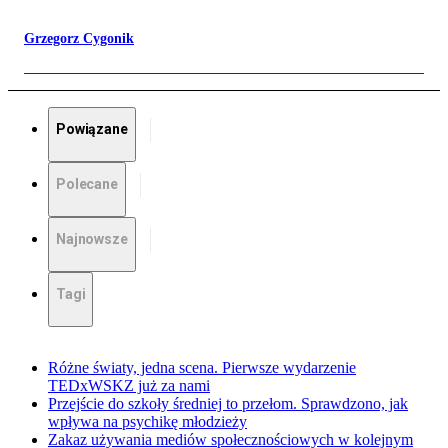
Grzegorz Cygonik
Powiązane
Polecane
Najnowsze
Tagi
Różne światy, jedna scena. Pierwsze wydarzenie
TEDxWSKZ już za nami
Przejście do szkoły średniej to przełom. Sprawdzono, jak
wpływa na psychikę młodzieży
Zakaz używania mediów społecznościowych w kolejnym