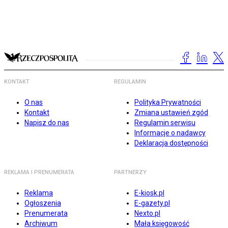
KONTAKT
REGULAMIN
O nas
Polityka Prywatności
Kontakt
Zmiana ustawień zgód
Napisz do nas
Regulamin serwisu
Informacje o nadawcy
Deklaracja dostępności
REKLAMA I PRENUMERATA
PARTNERZY
Reklama
E-kiosk.pl
Ogłoszenia
E-gazety.pl
Prenumerata
Nexto.pl
Archiwum
Mała księgowość