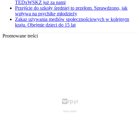
TEDxWSKZ już za nami
Przejście do szkoły średniej to przełom. Sprawdzono, jak
wpływa na psychikę młodzieży
Zakaz używania mediów społecznościowych w kolejnym
kraju. Obejmie dzieci do 15 lat
Promowane treści