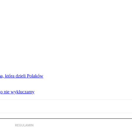
, która dzieli Polaków
 go nie wykluczamy
REGULAMIN