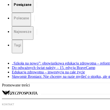
Powiązane
Polecane
Najnowsze
Tagi
„Szkoła na nowo”: obowiązkowa edukacja zdrowotna – reforma
Do odważnych świat należy – 15. edycja BraveCamp
Edukacja zdrowotna – inwestycja na całe życie
Sławomir Broniarz: Nie chcemy na razie myśleć o strajku, ale
Promowane treści
KONTAKT