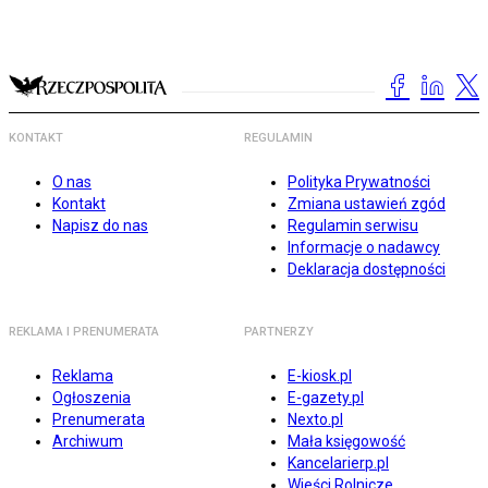
KONTAKT
REGULAMIN
O nas
Polityka Prywatności
Kontakt
Zmiana ustawień zgód
Napisz do nas
Regulamin serwisu
Informacje o nadawcy
Deklaracja dostępności
REKLAMA I PRENUMERATA
PARTNERZY
Reklama
E-kiosk.pl
Ogłoszenia
E-gazety.pl
Prenumerata
Nexto.pl
Archiwum
Mała księgowość
Kancelarierp.pl
Wieści Rolnicze