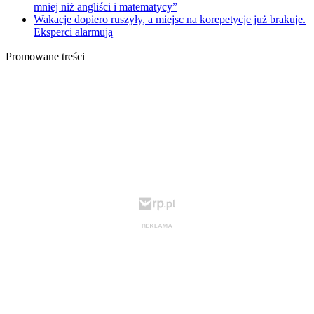
mniej niż angliści i matematycy”
Wakacje dopiero ruszyły, a miejsc na korepetycje już brakuje.
Eksperci alarmują
Promowane treści