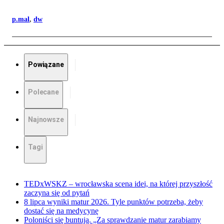
p.mal
,
dw
Powiązane
Polecane
Najnowsze
Tagi
TEDxWSKZ – wrocławska scena idei, na której przyszłość
zaczyna się od pytań
8 lipca wyniki matur 2026. Tyle punktów potrzeba, żeby
dostać się na medycynę
Poloniści się buntują. „Za sprawdzanie matur zarabiamy