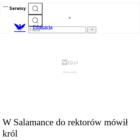
Serwisy
E
dukacja
W Salamance do rektorów mówił
król