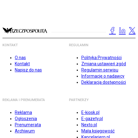
KONTAKT
REGULAMIN
O nas
Polityka Prywatności
Kontakt
Zmiana ustawień zgód
Napisz do nas
Regulamin serwisu
Informacje o nadawcy
Deklaracja dostępności
REKLAMA I PRENUMERATA
PARTNERZY
Reklama
E-kiosk.pl
Ogłoszenia
E-gazety.pl
Prenumerata
Nexto.pl
Archiwum
Mała księgowość
Kancelarierp.pl