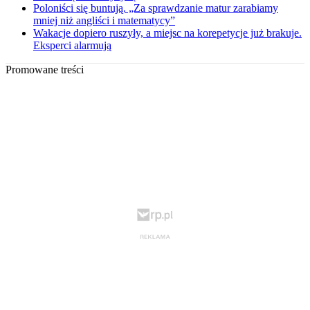
Poloniści się buntują. „Za sprawdzanie matur zarabiamy
mniej niż angliści i matematycy”
Wakacje dopiero ruszyły, a miejsc na korepetycje już brakuje.
Eksperci alarmują
Promowane treści