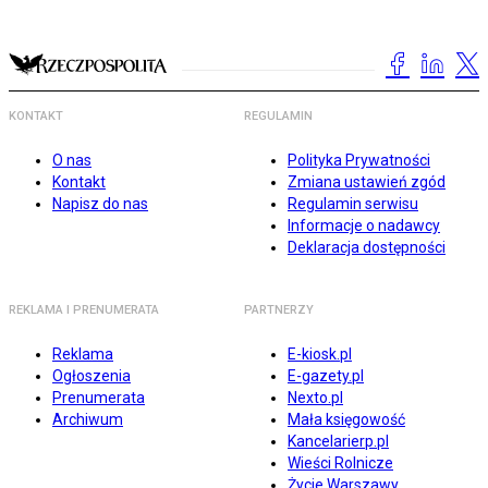
KONTAKT
REGULAMIN
O nas
Polityka Prywatności
Kontakt
Zmiana ustawień zgód
Napisz do nas
Regulamin serwisu
Informacje o nadawcy
Deklaracja dostępności
REKLAMA I PRENUMERATA
PARTNERZY
Reklama
E-kiosk.pl
Ogłoszenia
E-gazety.pl
Prenumerata
Nexto.pl
Archiwum
Mała księgowość
Kancelarierp.pl
Wieści Rolnicze
Życie Warszawy