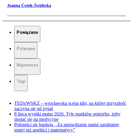
Joanna Ćwiek-Świdecka
Powiązane
Polecane
Najnowsze
Tagi
TEDxWSKZ – wrocławska scena idei, na której przyszłość
zaczyna się od pytań
8 lipca wyniki matur 2026. Tyle punktów potrzeba, żeby
dostać się na medycynę
Poloniści się buntują. „Za sprawdzanie matur zarabiamy
mniej niż angliści i matematycy”