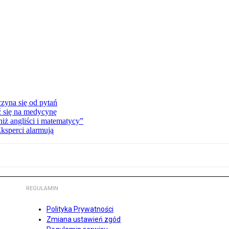
zyna się od pytań
ć się na medycynę
niż angliści i matematycy”
Eksperci alarmują
REGULAMIN
Polityka Prywatności
Zmiana ustawień zgód