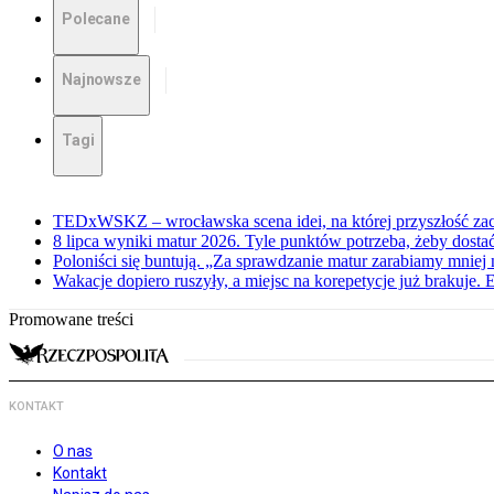
Polecane
Najnowsze
Tagi
TEDxWSKZ – wrocławska scena idei, na której przyszłość zac
8 lipca wyniki matur 2026. Tyle punktów potrzeba, żeby dosta
Poloniści się buntują. „Za sprawdzanie matur zarabiamy mniej 
Wakacje dopiero ruszyły, a miejsc na korepetycje już brakuje. 
Promowane treści
KONTAKT
O nas
Kontakt