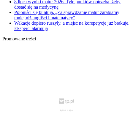
8 lipca wyniki matur 2026. Tyle punktów potrzeba, żeby
dostać się na medycynę
Poloniści się buntują. „Za sprawdzanie matur zarabiamy
mniej niż angliści i matematycy”
Wakacje dopiero ruszyły, a miejsc na korepetycje już brakuje.
Eksperci alarmują
Promowane treści