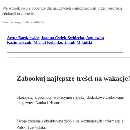
We wtorek swoje poparcie dla nauczycieli demonstrowali przed resortem
edukacji uczniowie
Foto: Fotorzepa, Robert Gardziński
Artur Bartkiewicz
,
Joanna Ćwiek-Świdecka
,
Agnieszka
Kazimierczuk
,
Michał Kolanko
,
Jakub Mikulski
Zabookuj najlepsze treści na wakacje
Skorzystaj z promocji wakacyjnej i zyskaj dodatkowe drukowane
magazyny: Nauka i Historia.
Twoje rzetelne i obiektywne źródło najważniejszych informacji z
Polski i ze świata.