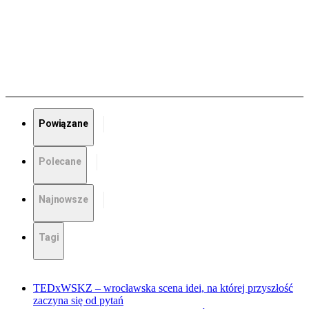
Powiązane
Polecane
Najnowsze
Tagi
TEDxWSKZ – wrocławska scena idei, na której przyszłość
zaczyna się od pytań