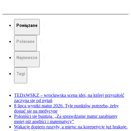
Powiązane
Polecane
Najnowsze
Tagi
TEDxWSKZ – wrocławska scena idei, na której przyszłość
zaczyna się od pytań
8 lipca wyniki matur 2026. Tyle punktów potrzeba, żeby
dostać się na medycynę
Poloniści się buntują. „Za sprawdzanie matur zarabiamy
mniej niż angliści i matematycy”
Wakacje dopiero ruszyły, a miejsc na korepetycje już brakuje.