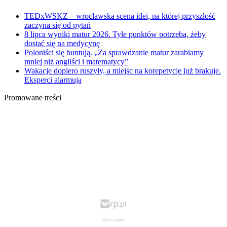
TEDxWSKZ – wrocławska scena idei, na której przyszłość
zaczyna się od pytań
8 lipca wyniki matur 2026. Tyle punktów potrzeba, żeby
dostać się na medycynę
Poloniści się buntują. „Za sprawdzanie matur zarabiamy
mniej niż angliści i matematycy”
Wakacje dopiero ruszyły, a miejsc na korepetycje już brakuje.
Eksperci alarmują
Promowane treści