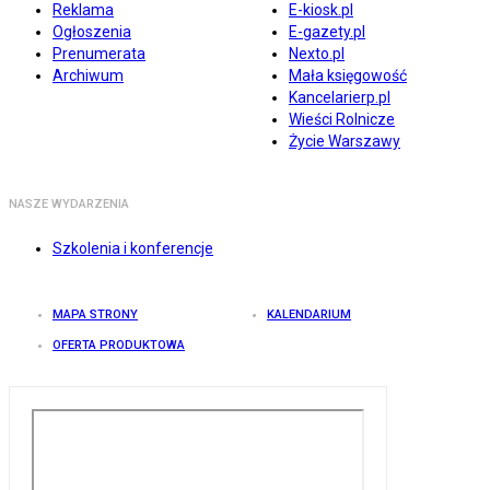
Reklama
E-kiosk.pl
Ogłoszenia
E-gazety.pl
Prenumerata
Nexto.pl
Archiwum
Mała księgowość
Kancelarierp.pl
Wieści Rolnicze
Życie Warszawy
NASZE WYDARZENIA
Szkolenia i konferencje
MAPA STRONY
KALENDARIUM
OFERTA PRODUKTOWA