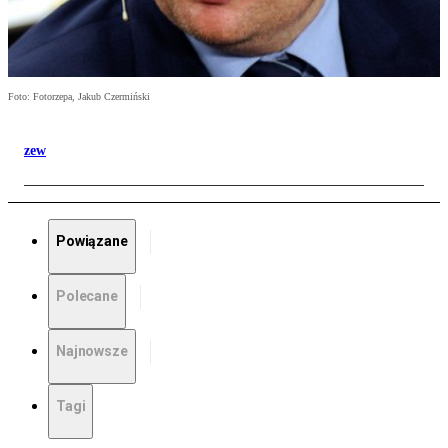
Foto: Fotorzepa, Jakub Czermiński
zew
Powiązane
Polecane
Najnowsze
Tagi