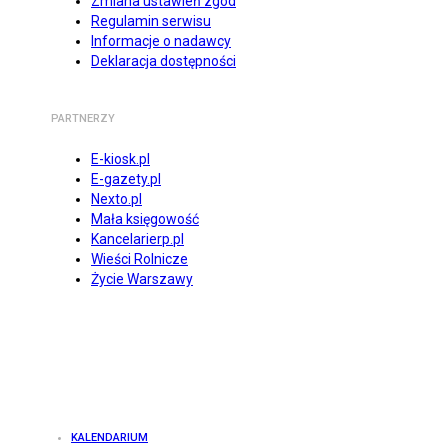
Zmiana ustawień zgód
Regulamin serwisu
Informacje o nadawcy
Deklaracja dostępności
PARTNERZY
E-kiosk.pl
E-gazety.pl
Nexto.pl
Mała księgowość
Kancelarierp.pl
Wieści Rolnicze
Życie Warszawy
KALENDARIUM