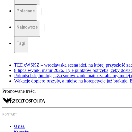
Polecane
Najnowsze
Tagi
TEDxWSKZ – wrocławska scena idei, na której przyszłość zac
8 lipca wyniki matur 2026. Tyle punktów potrzeba, żeby dosta
Poloniści się buntują. „Za sprawdzanie matur zarabiamy mniej 
Wakacje dopiero ruszyły, a miejsc na korepetycje już brakuje. 
Promowane treści
KONTAKT
O nas