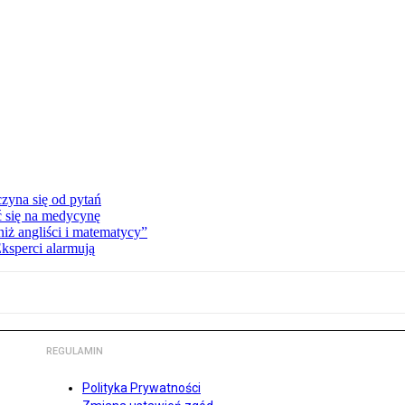
zyna się od pytań
ć się na medycynę
niż angliści i matematycy”
Eksperci alarmują
REGULAMIN
Polityka Prywatności