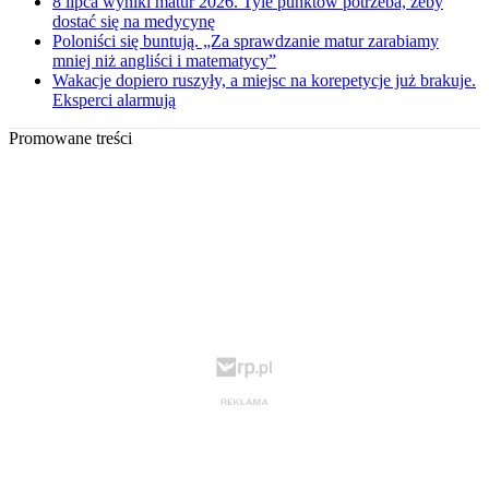
8 lipca wyniki matur 2026. Tyle punktów potrzeba, żeby
dostać się na medycynę
Poloniści się buntują. „Za sprawdzanie matur zarabiamy
mniej niż angliści i matematycy”
Wakacje dopiero ruszyły, a miejsc na korepetycje już brakuje.
Eksperci alarmują
Promowane treści