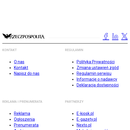
KONTAKT
REGULAMIN
O nas
Polityka Prywatności
Kontakt
Zmiana ustawień zgód
Napisz do nas
Regulamin serwisu
Informacje o nadawcy
Deklaracja dostępności
REKLAMA I PRENUMERATA
PARTNERZY
Reklama
E-kiosk.pl
Ogłoszenia
E-gazety.pl
Prenumerata
Nexto.pl