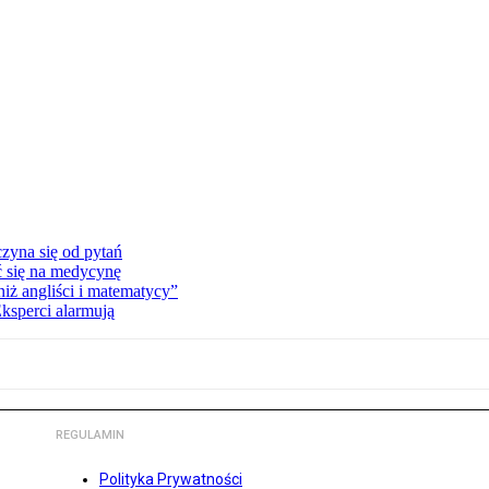
zyna się od pytań
ć się na medycynę
niż angliści i matematycy”
Eksperci alarmują
REGULAMIN
Polityka Prywatności