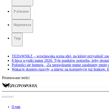
Polecane
Najnowsze
Tagi
TEDxWSKZ – wrocławska scena idei, na której przyszłość zac
8 lipca wyniki matur 2026. Tyle punktów potrzeba, żeby dosta
Poloniści się buntują. „Za sprawdzanie matur zarabiamy mniej 
Wakacje dopiero ruszyły, a miejsc na korepetycje już brakuje. 
Promowane treści
KONTAKT
O nas