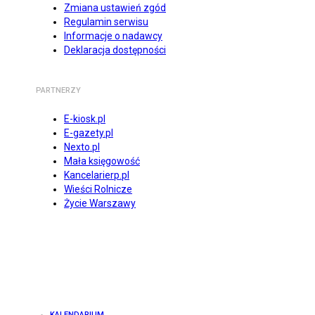
Zmiana ustawień zgód
Regulamin serwisu
Informacje o nadawcy
Deklaracja dostępności
PARTNERZY
E-kiosk.pl
E-gazety.pl
Nexto.pl
Mała księgowość
Kancelarierp.pl
Wieści Rolnicze
Życie Warszawy
KALENDARIUM