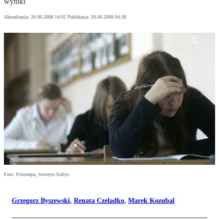
wyniki
Aktualizacja:
20.06.2008 14:02
Publikacja:
20.06.2008 04:38
Foto: Fotorzepa, Seweryn Sołtys
Grzegorz Byszewski
,
Renata Czeladko
,
Marek Kozubal