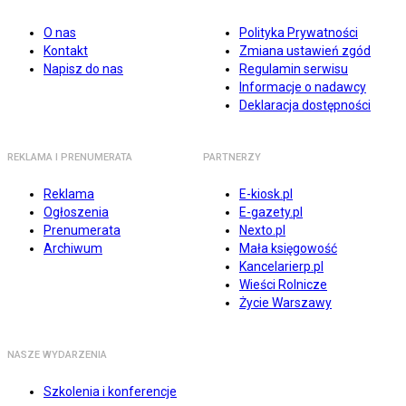
O nas
Polityka Prywatności
Kontakt
Zmiana ustawień zgód
Napisz do nas
Regulamin serwisu
Informacje o nadawcy
Deklaracja dostępności
REKLAMA I PRENUMERATA
PARTNERZY
Reklama
E-kiosk.pl
Ogłoszenia
E-gazety.pl
Prenumerata
Nexto.pl
Archiwum
Mała księgowość
Kancelarierp.pl
Wieści Rolnicze
Życie Warszawy
NASZE WYDARZENIA
Szkolenia i konferencje