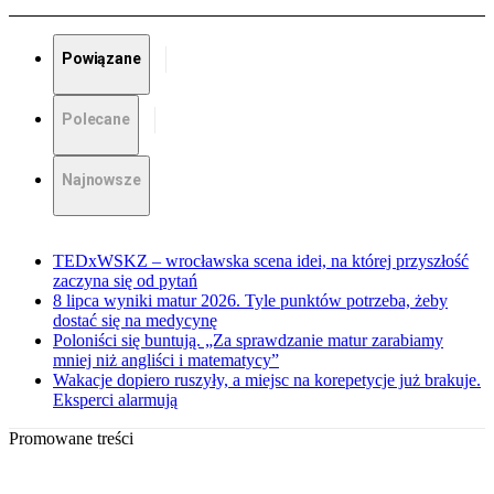
Powiązane
Polecane
Najnowsze
TEDxWSKZ – wrocławska scena idei, na której przyszłość
zaczyna się od pytań
8 lipca wyniki matur 2026. Tyle punktów potrzeba, żeby
dostać się na medycynę
Poloniści się buntują. „Za sprawdzanie matur zarabiamy
mniej niż angliści i matematycy”
Wakacje dopiero ruszyły, a miejsc na korepetycje już brakuje.
Eksperci alarmują
Promowane treści