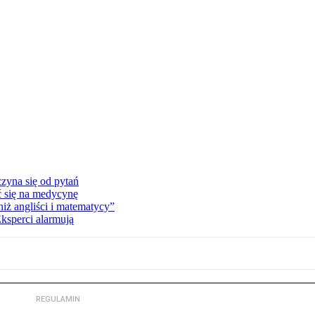
zyna się od pytań
ć się na medycynę
niż angliści i matematycy”
Eksperci alarmują
REGULAMIN