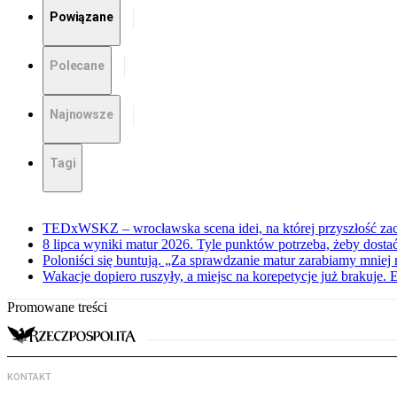
Powiązane
Polecane
Najnowsze
Tagi
TEDxWSKZ – wrocławska scena idei, na której przyszłość zac
8 lipca wyniki matur 2026. Tyle punktów potrzeba, żeby dosta
Poloniści się buntują. „Za sprawdzanie matur zarabiamy mniej 
Wakacje dopiero ruszyły, a miejsc na korepetycje już brakuje. 
Promowane treści
KONTAKT