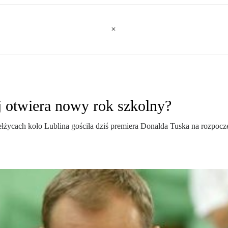
j otwiera nowy rok szkolny?
ycach koło Lublina gościła dziś premiera Donalda Tuska na rozpoczęc