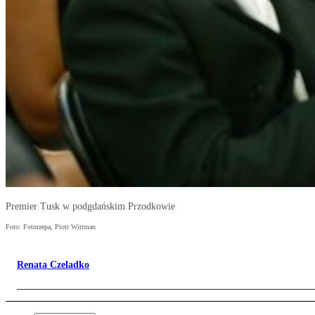
Premier Tusk w podgdańskim Przodkowie
Foto: Fotorzepa, Piotr Wittman
Renata Czeladko