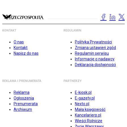
KONTAKT
REGULAMIN
O nas
Polityka Prywatności
Kontakt
Zmiana ustawień zgód
Napisz do nas
Regulamin serwisu
Informacje o nadawcy
Deklaracja dostępności
REKLAMA I PRENUMERATA
PARTNERZY
Reklama
E-kiosk.pl
Ogłoszenia
E-gazety.pl
Prenumerata
Nexto.pl
Archiwum
Mała księgowość
Kancelarierp.pl
Wieści Rolnicze
Życie Warszawy