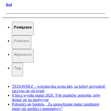
Red
Powiązane
Polecane
Najnowsze
Tagi
TEDxWSKZ – wrocławska scena idei, na której przyszłość
zaczyna się od pytań
8 lipca wyniki matur 2026. Tyle punktów potrzeba, żeby
dostać się na medycynę
Poloniści się buntują. „Za sprawdzanie matur zarabiamy
mniej niż angliści i matematycy”