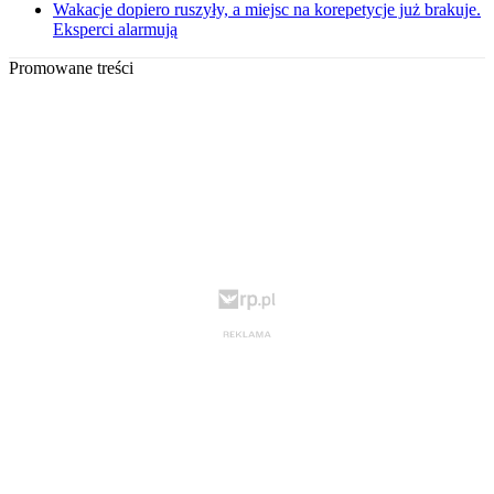
Wakacje dopiero ruszyły, a miejsc na korepetycje już brakuje.
Eksperci alarmują
Promowane treści