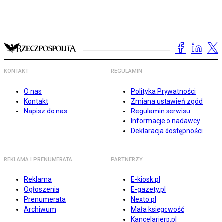
KONTAKT
REGULAMIN
O nas
Polityka Prywatności
Kontakt
Zmiana ustawień zgód
Napisz do nas
Regulamin serwisu
Informacje o nadawcy
Deklaracja dostępności
REKLAMA I PRENUMERATA
PARTNERZY
Reklama
E-kiosk.pl
Ogłoszenia
E-gazety.pl
Prenumerata
Nexto.pl
Archiwum
Mała księgowość
Kancelarierp.pl