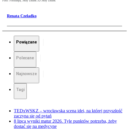
Foto: Fotorzepa, Jerzy Dudek JD Jerzy Dudek
Renata Czeladko
Powiązane
Polecane
Najnowsze
Tagi
TEDxWSKZ – wrocławska scena idei, na której przyszłość
zaczyna się od pytań
8 lipca wyniki matur 2026. Tyle punktów potrzeba, żeby
dostać się na medycynę