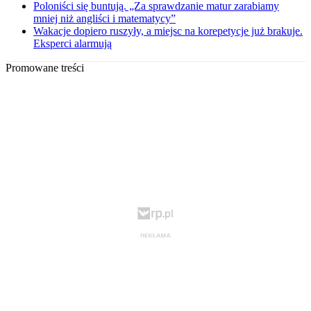
Poloniści się buntują. „Za sprawdzanie matur zarabiamy
mniej niż angliści i matematycy”
Wakacje dopiero ruszyły, a miejsc na korepetycje już brakuje.
Eksperci alarmują
Promowane treści