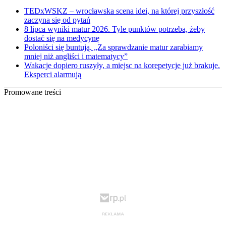
TEDxWSKZ – wrocławska scena idei, na której przyszłość
zaczyna się od pytań
8 lipca wyniki matur 2026. Tyle punktów potrzeba, żeby
dostać się na medycynę
Poloniści się buntują. „Za sprawdzanie matur zarabiamy
mniej niż angliści i matematycy”
Wakacje dopiero ruszyły, a miejsc na korepetycje już brakuje.
Eksperci alarmują
Promowane treści