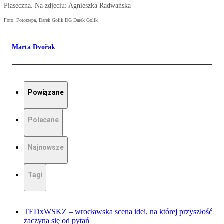
Piaseczna. Na zdjęciu: Agnieszka Radwańska
Foto: Fotorzepa, Darek Golik DG Darek Golik
Marta Dvořak
Powiązane
Polecane
Najnowsze
Tagi
TEDxWSKZ – wrocławska scena idei, na której przyszłość
zaczyna się od pytań