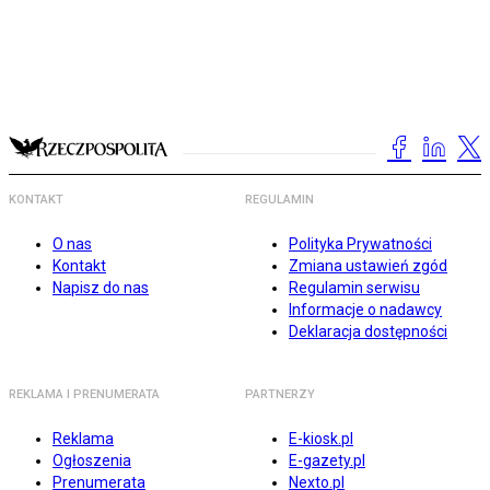
KONTAKT
REGULAMIN
O nas
Polityka Prywatności
Kontakt
Zmiana ustawień zgód
Napisz do nas
Regulamin serwisu
Informacje o nadawcy
Deklaracja dostępności
REKLAMA I PRENUMERATA
PARTNERZY
Reklama
E-kiosk.pl
Ogłoszenia
E-gazety.pl
Prenumerata
Nexto.pl