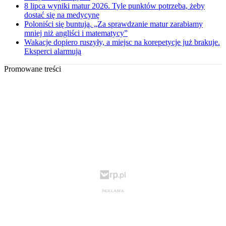
8 lipca wyniki matur 2026. Tyle punktów potrzeba, żeby
dostać się na medycynę
Poloniści się buntują. „Za sprawdzanie matur zarabiamy
mniej niż angliści i matematycy”
Wakacje dopiero ruszyły, a miejsc na korepetycje już brakuje.
Eksperci alarmują
Promowane treści