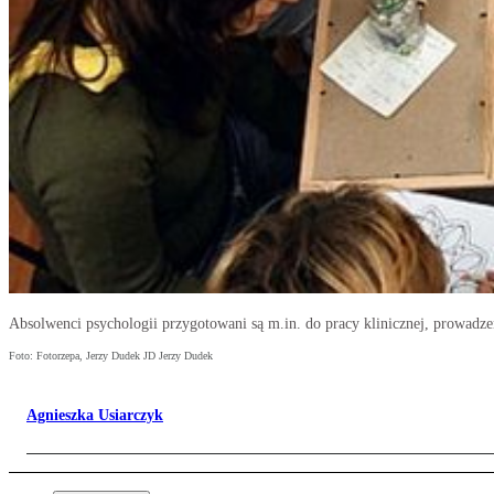
Absolwenci psychologii przygotowani są m.in. do pracy klinicznej, prowadzeni
Foto: Fotorzepa, Jerzy Dudek JD Jerzy Dudek
Agnieszka Usiarczyk