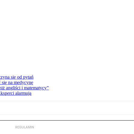
zyna się od pytań
ć się na medycynę
niż angliści i matematycy”
Eksperci alarmują
REGULAMIN