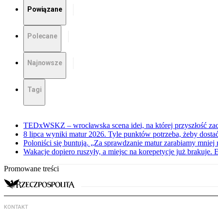
Powiązane
Polecane
Najnowsze
Tagi
TEDxWSKZ – wrocławska scena idei, na której przyszłość zac
8 lipca wyniki matur 2026. Tyle punktów potrzeba, żeby dosta
Poloniści się buntują. „Za sprawdzanie matur zarabiamy mniej 
Wakacje dopiero ruszyły, a miejsc na korepetycje już brakuje. 
Promowane treści
KONTAKT