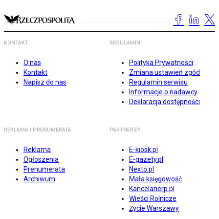
KONTAKT
REGULAMIN
O nas
Polityka Prywatności
Kontakt
Zmiana ustawień zgód
Napisz do nas
Regulamin serwisu
Informacje o nadawcy
Deklaracja dostępności
REKLAMA I PRENUMERATA
PARTNERZY
Reklama
E-kiosk.pl
Ogłoszenia
E-gazety.pl
Prenumerata
Nexto.pl
Archiwum
Mała księgowość
Kancelarierp.pl
Wieści Rolnicze
Życie Warszawy