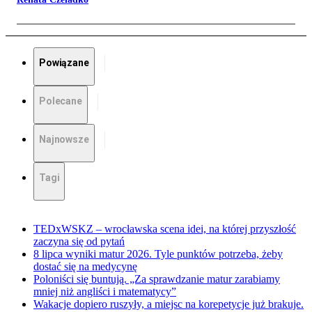
Powiązane
Polecane
Najnowsze
Tagi
TEDxWSKZ – wrocławska scena idei, na której przyszłość
zaczyna się od pytań
8 lipca wyniki matur 2026. Tyle punktów potrzeba, żeby
dostać się na medycynę
Poloniści się buntują. „Za sprawdzanie matur zarabiamy
mniej niż angliści i matematycy”
Wakacje dopiero ruszyły, a miejsc na korepetycje już brakuje.