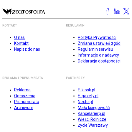
KONTAKT
REGULAMIN
O nas
Polityka Prywatności
Kontakt
Zmiana ustawień zgód
Napisz do nas
Regulamin serwisu
Informacje o nadawcy
Deklaracja dostępności
REKLAMA I PRENUMERATA
PARTNERZY
Reklama
E-kiosk.pl
Ogłoszenia
E-gazety.pl
Prenumerata
Nexto.pl
Archiwum
Mała księgowość
Kancelarierp.pl
Wieści Rolnicze
Życie Warszawy