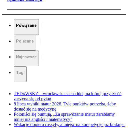
Powiązane
Polecane
Najnowsze
Tagi
TEDxWSKZ – wrocławska scena idei, na której przyszłość
zaczyna się od pytań
8 lipca wyniki matur 2026. Tyle punktów potrzeba, żeby
dostać się na medycynę
Poloniści się buntują. „Za sprawdzanie matur zarabiamy
mniej niż angliści i matematycy”
Wakacje dopiero ruszyły, a miejsc na korepetycje już brakuje.