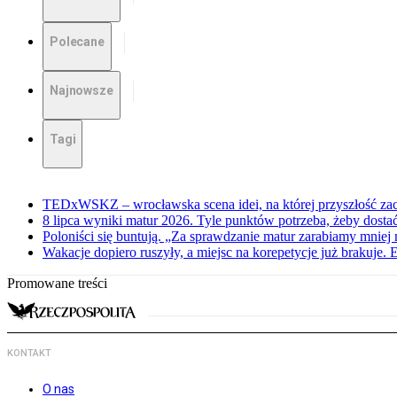
Polecane
Najnowsze
Tagi
TEDxWSKZ – wrocławska scena idei, na której przyszłość zac
8 lipca wyniki matur 2026. Tyle punktów potrzeba, żeby dosta
Poloniści się buntują. „Za sprawdzanie matur zarabiamy mniej 
Wakacje dopiero ruszyły, a miejsc na korepetycje już brakuje. 
Promowane treści
KONTAKT
O nas