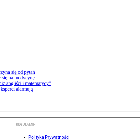
zyna się od pytań
ć się na medycynę
niż angliści i matematycy”
Eksperci alarmują
REGULAMIN
Polityka Prywatności