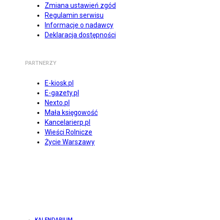
Zmiana ustawień zgód
Regulamin serwisu
Informacje o nadawcy
Deklaracja dostępności
PARTNERZY
E-kiosk.pl
E-gazety.pl
Nexto.pl
Mała księgowość
Kancelarierp.pl
Wieści Rolnicze
Życie Warszawy
KALENDARIUM