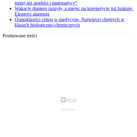
mniej niż angliści i matematycy”
Wakacje dopiero ruszyły, a miejsc na korepetycje już brakuje.
Eksperci alarmują
Ósmoklasiści celują w medycynę. Najwięcej chętnych w
klasach biologiczno-chemicznych
Promowane treści