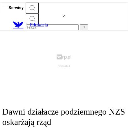
Serwisy
E
dukacja
Dawni działacze podziemnego NZS
oskarżają rząd