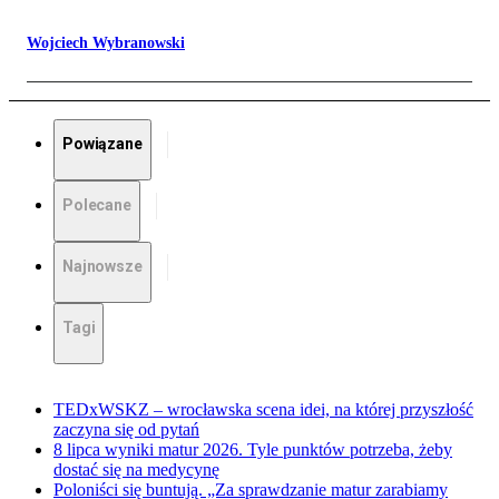
Wojciech Wybranowski
Powiązane
Polecane
Najnowsze
Tagi
TEDxWSKZ – wrocławska scena idei, na której przyszłość
zaczyna się od pytań
8 lipca wyniki matur 2026. Tyle punktów potrzeba, żeby
dostać się na medycynę
Poloniści się buntują. „Za sprawdzanie matur zarabiamy