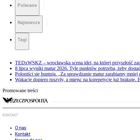
Polecane
Najnowsze
Tagi
TEDxWSKZ – wrocławska scena idei, na której przyszłość zac
8 lipca wyniki matur 2026. Tyle punktów potrzeba, żeby dosta
Poloniści się buntują. „Za sprawdzanie matur zarabiamy mniej 
Wakacje dopiero ruszyły, a miejsc na korepetycje już brakuje. 
Promowane treści
KONTAKT
O nas
Kontakt