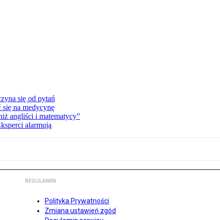
zyna się od pytań
ć się na medycynę
niż angliści i matematycy”
Eksperci alarmują
REGULAMIN
Polityka Prywatności
Zmiana ustawień zgód