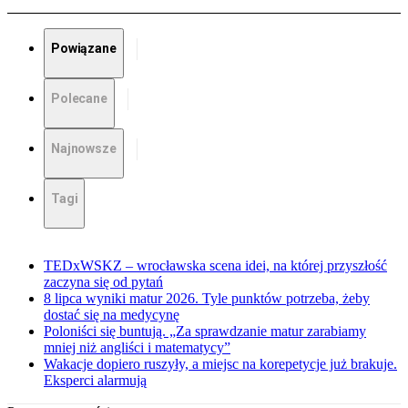
Powiązane
Polecane
Najnowsze
Tagi
TEDxWSKZ – wrocławska scena idei, na której przyszłość
zaczyna się od pytań
8 lipca wyniki matur 2026. Tyle punktów potrzeba, żeby
dostać się na medycynę
Poloniści się buntują. „Za sprawdzanie matur zarabiamy
mniej niż angliści i matematycy”
Wakacje dopiero ruszyły, a miejsc na korepetycje już brakuje.
Eksperci alarmują