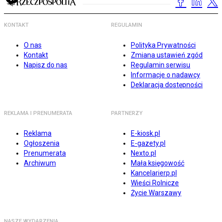
KONTAKT
REGULAMIN
O nas
Polityka Prywatności
Kontakt
Zmiana ustawień zgód
Napisz do nas
Regulamin serwisu
Informacje o nadawcy
Deklaracja dostępności
REKLAMA I PRENUMERATA
PARTNERZY
Reklama
E-kiosk.pl
Ogłoszenia
E-gazety.pl
Prenumerata
Nexto.pl
Archiwum
Mała księgowość
Kancelarierp.pl
Wieści Rolnicze
Życie Warszawy
NASZE WYDARZENIA