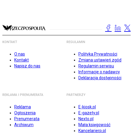
KONTAKT
REGULAMIN
O nas
Polityka Prywatności
Kontakt
Zmiana ustawień zgód
Napisz do nas
Regulamin serwisu
Informacje o nadawcy
Deklaracja dostępności
REKLAMA I PRENUMERATA
PARTNERZY
Reklama
E-kiosk.pl
Ogłoszenia
E-gazety.pl
Prenumerata
Nexto.pl
Archiwum
Mała księgowość
Kancelarierp.pl