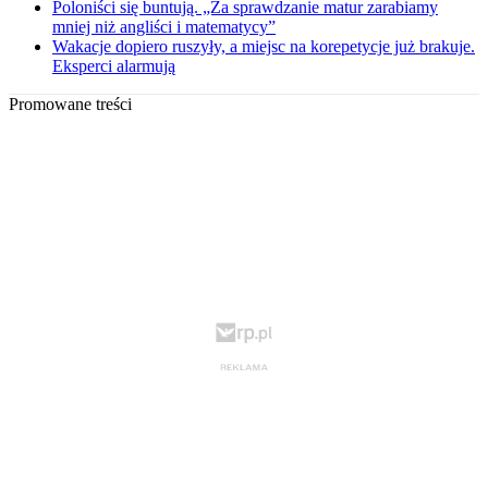
Poloniści się buntują. „Za sprawdzanie matur zarabiamy
mniej niż angliści i matematycy”
Wakacje dopiero ruszyły, a miejsc na korepetycje już brakuje.
Eksperci alarmują
Promowane treści