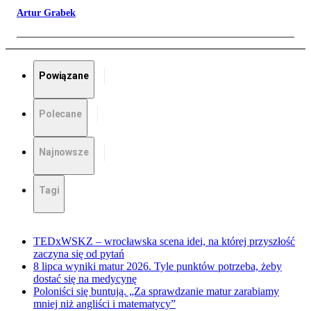
Artur Grabek
Powiązane
Polecane
Najnowsze
Tagi
TEDxWSKZ – wrocławska scena idei, na której przyszłość
zaczyna się od pytań
8 lipca wyniki matur 2026. Tyle punktów potrzeba, żeby
dostać się na medycynę
Poloniści się buntują. „Za sprawdzanie matur zarabiamy
mniej niż angliści i matematycy”