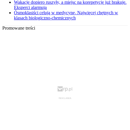
Wakacje dopiero ruszyły, a miejsc na korepetycje już brakuje.
Eksperci alarmują
Ósmoklasiści celują w medycynę. Najwięcej chętnych w
klasach biologiczno-chemicznych
Promowane treści