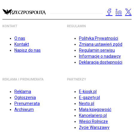
KONTAKT
REGULAMIN
O nas
Polityka Prywatności
Kontakt
Zmiana ustawień zgód
Napisz do nas
Regulamin serwisu
Informacje o nadawcy
Deklaracja dostępności
REKLAMA I PRENUMERATA
PARTNERZY
Reklama
E-kiosk.pl
Ogłoszenia
E-gazety.pl
Prenumerata
Nexto.pl
Archiwum
Mała księgowość
Kancelarierp.pl
Wieści Rolnicze
Życie Warszawy