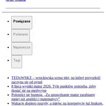
Powiązane
Polecane
Najnowsze
Tagi
TEDxWSKZ – wrocławska scena idei, na której przyszłość
zaczyna się od pytań
8 lipca wyniki matur 2026. Tyle punktów potrzeba, żeby
dostać się na medycynę
Poloniści się buntują. „Za sprawdzanie matur zarabiamy
mniej niż angliści i matematycy”
Wakacje dopiero ruszyły, a miejsc na korepetycje już brakuje.